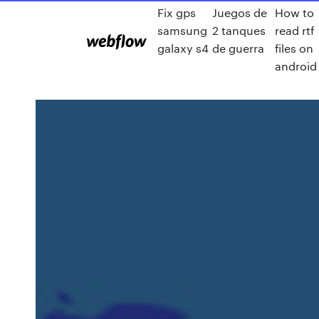
Fix gps
Juegos de
How to
samsung
2 tanques
read rtf
galaxy s4
de guerra
files on
android